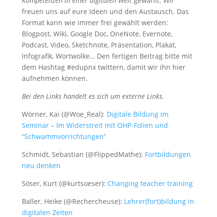
Kompetenzen in einer digitalen Welt
gewählt. Wir
freuen uns auf eure Ideen und den Austausch. Das
Format kann wie immer frei gewählt werden:
Blogpost, Wiki, Google Doc, OneNote, Evernote,
Podcast, Video, Sketchnote, Präsentation, Plakat,
Infografik, Wortwolke… Den fertigen Beitrag bitte mit
dem Hashtag #edupnx twittern, damit wir ihn hier
aufnehmen können.
Bei den Links handelt es sich um externe Links.
Wörner, Kai (@Woe_Real):
Digitale Bildung im
Seminar – Im Widerstreit mit OHP-Folien und
“Schwammvorrichtungen”
Schmidt, Sebastian (@FlippedMathe):
Fortbildungen
neu denken
Söser, Kurt (@kurtsoeser):
Changing teacher training
Baller, Heike (@Rechercheuse):
Lehrer(fort)bildung in
digitalen Zeiten