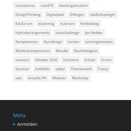
coronavirus
covid19
dateiorganisation
DesignThinking
Digitalpakt
Dillingen
edufuckupnight
EduScrum
eLearning
eLecture
Fortbildung
Hybridarrangements
instachallenge
Jan Vedder
Kompetenzen
Kursdesign
Lernen
Lernorganisation
Medienkompetenzen
Moodle
Nachhaltigkeit
neustart
Oktober 2020
Scheitern
Schule
Scrum
Seminar
SoftSkills
tablet
Themenwahl
Tutory
twlz
virtuelle PH
Webinar
Workshop
Meta
Anmelden