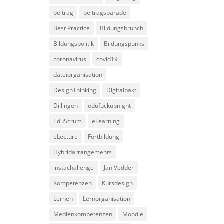
beitrag
beitragsparade
Best Practice
Bildungsbrunch
Bildungspolitik
Bildungspunks
coronavirus
covid19
dateiorganisation
DesignThinking
Digitalpakt
Dillingen
edufuckupnight
EduScrum
eLearning
eLecture
Fortbildung
Hybridarrangements
instachallenge
Jan Vedder
Kompetenzen
Kursdesign
Lernen
Lernorganisation
Medienkompetenzen
Moodle