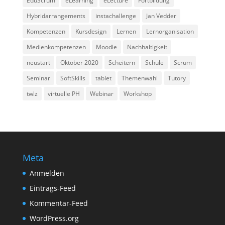
EduScrum
eLearning
eLecture
Fortbildung
Hybridarrangements
instachallenge
Jan Vedder
Kompetenzen
Kursdesign
Lernen
Lernorganisation
Medienkompetenzen
Moodle
Nachhaltigkeit
neustart
Oktober 2020
Scheitern
Schule
Scrum
Seminar
SoftSkills
tablet
Themenwahl
Tutory
twlz
virtuelle PH
Webinar
Workshop
Meta
Anmelden
Eintrags-Feed
Kommentar-Feed
WordPress.org