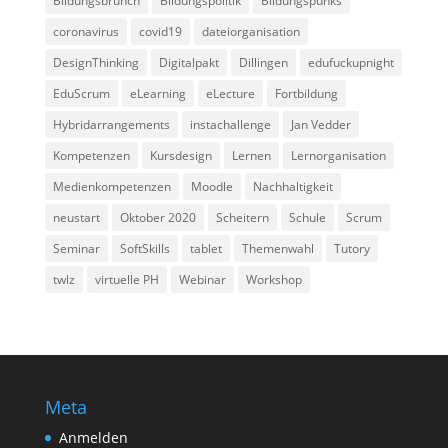
Bildungsbrunch
Bildungspolitik
Bildungspunks
coronavirus
covid19
dateiorganisation
DesignThinking
Digitalpakt
Dillingen
edufuckupnight
EduScrum
eLearning
eLecture
Fortbildung
Hybridarrangements
instachallenge
Jan Vedder
Kompetenzen
Kursdesign
Lernen
Lernorganisation
Medienkompetenzen
Moodle
Nachhaltigkeit
neustart
Oktober 2020
Scheitern
Schule
Scrum
Seminar
SoftSkills
tablet
Themenwahl
Tutory
twlz
virtuelle PH
Webinar
Workshop
Meta
Anmelden