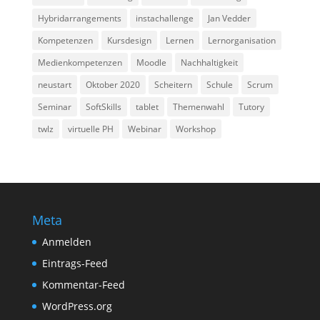
Hybridarrangements
instachallenge
Jan Vedder
Kompetenzen
Kursdesign
Lernen
Lernorganisation
Medienkompetenzen
Moodle
Nachhaltigkeit
neustart
Oktober 2020
Scheitern
Schule
Scrum
Seminar
SoftSkills
tablet
Themenwahl
Tutory
twlz
virtuelle PH
Webinar
Workshop
Meta
Anmelden
Eintrags-Feed
Kommentar-Feed
WordPress.org