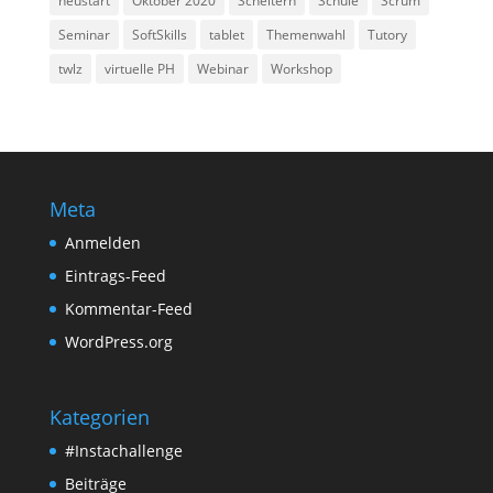
neustart
Oktober 2020
Scheitern
Schule
Scrum
Seminar
SoftSkills
tablet
Themenwahl
Tutory
twlz
virtuelle PH
Webinar
Workshop
Meta
Anmelden
Eintrags-Feed
Kommentar-Feed
WordPress.org
Kategorien
#Instachallenge
Beiträge