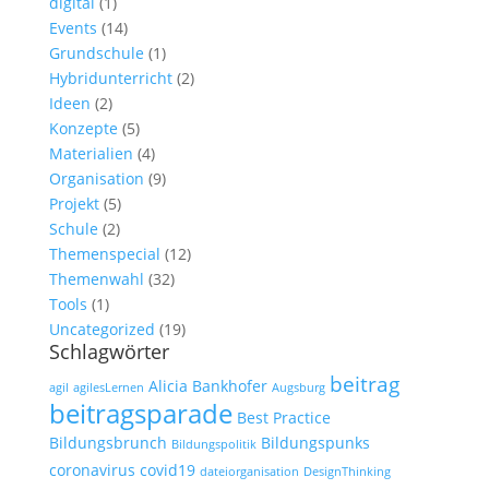
digital
(1)
Events
(14)
Grundschule
(1)
Hybridunterricht
(2)
Ideen
(2)
Konzepte
(5)
Materialien
(4)
Organisation
(9)
Projekt
(5)
Schule
(2)
Themenspecial
(12)
Themenwahl
(32)
Tools
(1)
Uncategorized
(19)
Schlagwörter
beitrag
Alicia Bankhofer
agil
agilesLernen
Augsburg
beitragsparade
Best Practice
Bildungsbrunch
Bildungspunks
Bildungspolitik
coronavirus
covid19
dateiorganisation
DesignThinking