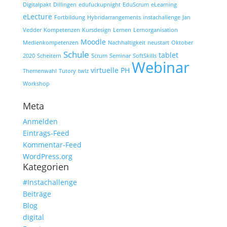
Digitalpakt
Dillingen
edufuckupnight
EduScrum
eLearning
eLecture
Fortbildung
Hybridarrangements
instachallenge
Jan
Vedder
Kompetenzen
Kursdesign
Lernen
Lernorganisation
Moodle
Medienkompetenzen
Nachhaltigkeit
neustart
Oktober
Schule
tablet
2020
Scheitern
Scrum
Seminar
SoftSkills
Webinar
virtuelle PH
Themenwahl
Tutory
twlz
Workshop
Meta
Anmelden
Eintrags-Feed
Kommentar-Feed
WordPress.org
Kategorien
#Instachallenge
Beiträge
Blog
digital