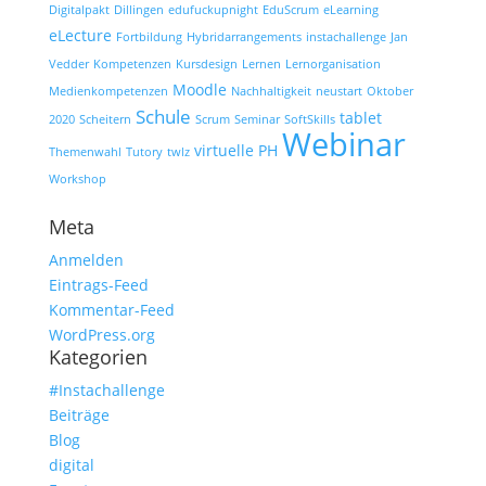
Digitalpakt
Dillingen
edufuckupnight
EduScrum
eLearning
eLecture
Fortbildung
Hybridarrangements
instachallenge
Jan
Vedder
Kompetenzen
Kursdesign
Lernen
Lernorganisation
Moodle
Medienkompetenzen
Nachhaltigkeit
neustart
Oktober
Schule
tablet
2020
Scheitern
Scrum
Seminar
SoftSkills
Webinar
virtuelle PH
Themenwahl
Tutory
twlz
Workshop
Meta
Anmelden
Eintrags-Feed
Kommentar-Feed
WordPress.org
Kategorien
#Instachallenge
Beiträge
Blog
digital