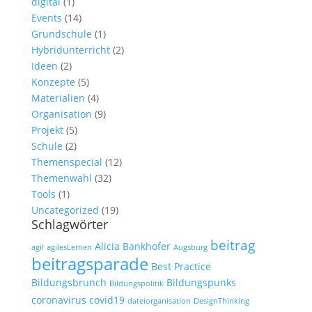
digital
(1)
Events
(14)
Grundschule
(1)
Hybridunterricht
(2)
Ideen
(2)
Konzepte
(5)
Materialien
(4)
Organisation
(9)
Projekt
(5)
Schule
(2)
Themenspecial
(12)
Themenwahl
(32)
Tools
(1)
Uncategorized
(19)
Schlagwörter
beitrag
Alicia Bankhofer
agil
agilesLernen
Augsburg
beitragsparade
Best Practice
Bildungsbrunch
Bildungspunks
Bildungspolitik
coronavirus
covid19
dateiorganisation
DesignThinking