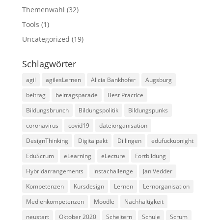
Themenwahl
(32)
Tools
(1)
Uncategorized
(19)
Schlagwörter
agil
agilesLernen
Alicia Bankhofer
Augsburg
beitrag
beitragsparade
Best Practice
Bildungsbrunch
Bildungspolitik
Bildungspunks
coronavirus
covid19
dateiorganisation
DesignThinking
Digitalpakt
Dillingen
edufuckupnight
EduScrum
eLearning
eLecture
Fortbildung
Hybridarrangements
instachallenge
Jan Vedder
Kompetenzen
Kursdesign
Lernen
Lernorganisation
Medienkompetenzen
Moodle
Nachhaltigkeit
neustart
Oktober 2020
Scheitern
Schule
Scrum