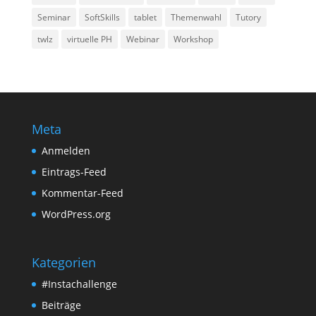
Seminar
SoftSkills
tablet
Themenwahl
Tutory
twlz
virtuelle PH
Webinar
Workshop
Meta
Anmelden
Eintrags-Feed
Kommentar-Feed
WordPress.org
Kategorien
#Instachallenge
Beiträge